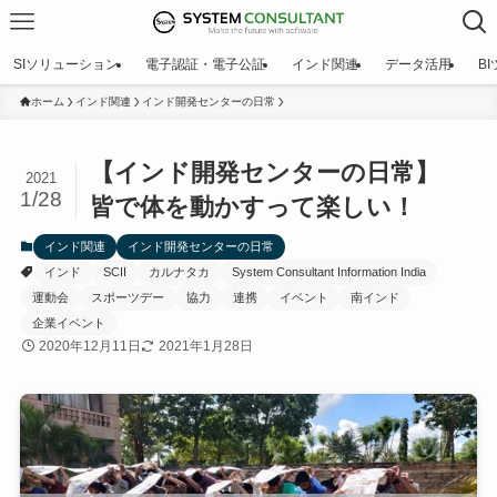
SIソリューション
電子認証・電子公証
インド関連
データ活用
B
ホーム
インド関連
インド開発センターの日常
【インド開発センターの日常】
2021
1/28
皆で体を動かすって楽しい！
インド関連
インド開発センターの日常
インド
SCII
カルナタカ
System Consultant Information India
運動会
スポーツデー
協力
連携
イベント
南インド
企業イベント
2020年12月11日
2021年1月28日