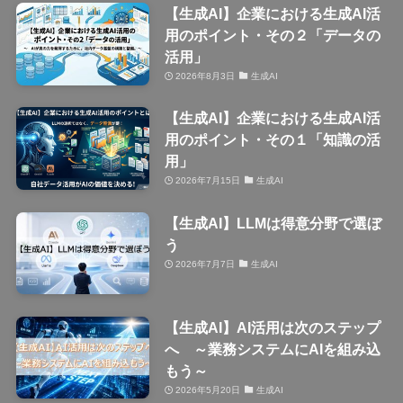
【生成AI】企業における生成AI活
用のポイント・その２「データの
活用」
2026年8月3日
生成AI
【生成AI】企業における生成AI活
用のポイント・その１「知識の活
用」
2026年7月15日
生成AI
【生成AI】LLMは得意分野で選ぼ
う
2026年7月7日
生成AI
【生成AI】AI活用は次のステップ
へ ～業務システムにAIを組み込
もう～
2026年5月20日
生成AI