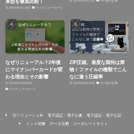
来型を徹底比較！
2024年5月21日
その他の記事
2025年4月15日
マイナンバーカード
なぜリニューアル？2年後
ZIP圧縮、過度な期待は禁
にマイナンバーカードが変
物！ファイルの種類でこん
わる理由とその影響
なに違う圧縮率
2024年10月30日
2025年9月26日
その他の記事
マイナンバーカード
SIソリューション
電子認証・電子公証
電子認証・電子公証
インド関連
データ活用
コーポレートサイト