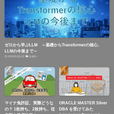
ゼロから学ぶLLM ～基礎からTransformerの核心、
LLMの今後まで～
2025年3月1日
生成AI
マイナ免許証、実際どうな
ORACLE MASTER Silver
の？ 1枚持ち、2枚持ち、従
DBA を受けてみた