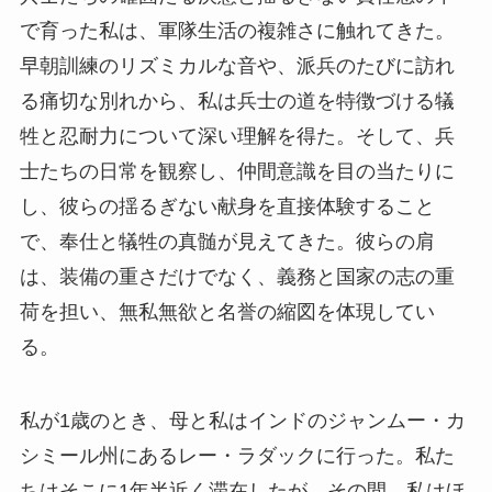
で育った私は、軍隊生活の複雑さに触れてきた。
早朝訓練のリズミカルな音や、派兵のたびに訪れ
る痛切な別れから、私は兵士の道を特徴づける犠
牲と忍耐力について深い理解を得た。そして、兵
士たちの日常を観察し、仲間意識を目の当たりに
し、彼らの揺るぎない献身を直接体験すること
で、奉仕と犠牲の真髄が見えてきた。彼らの肩
は、装備の重さだけでなく、義務と国家の志の重
荷を担い、無私無欲と名誉の縮図を体現してい
る。
私が1歳のとき、母と私はインドのジャンムー・カ
シミール州にあるレー・ラダックに行った。私た
ちはそこに1年半近く滞在したが、その間、私はほ