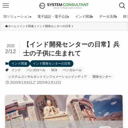
SIソリューション
電子認証・電子公証
インド関連
データ活用
B
ホーム
インド関連
インド開発センターの日常
【インド開発センターの日常】兵
2025
2/12
士の子供に生まれて
インド関連
インド開発センターの日常
インド
バンガロール
SCII
ベンガルール
システムコンサルタントインフォメーションインディア
開発センター
2025年2月6日
2025年2月12日