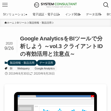
SIソリューション
電子認証・電子公証
インド関連
データ活用
B
ホーム
BIツール
製品情報・製品活用
Google AnalyticsをBIツールで分
2020
析しよう ～vol.3 クライアントID
9/26
の有効活用と注意点～
製品情報・製品活用
データ活用
BI
Webquery
Google Analytics
2019年8月30日
2020年9月26日