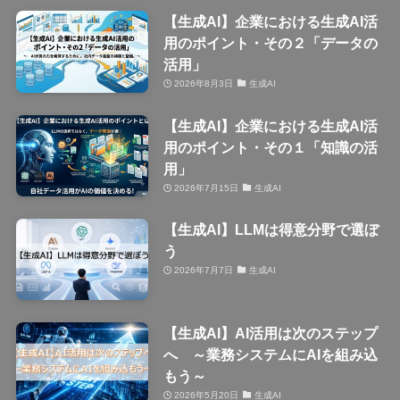
【生成AI】企業における生成AI活
用のポイント・その２「データの
活用」
2026年8月3日
生成AI
【生成AI】企業における生成AI活
用のポイント・その１「知識の活
用」
2026年7月15日
生成AI
【生成AI】LLMは得意分野で選ぼ
う
2026年7月7日
生成AI
【生成AI】AI活用は次のステップ
へ ～業務システムにAIを組み込
もう～
2026年5月20日
生成AI