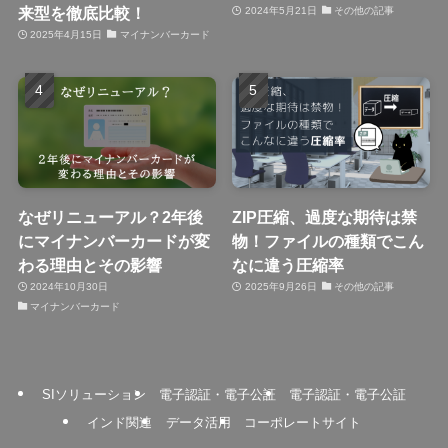
来型を徹底比較！
2024年5月21日
その他の記事
2025年4月15日
マイナンバーカード
なぜリニューアル？2年後
ZIP圧縮、過度な期待は禁
にマイナンバーカードが変
物！ファイルの種類でこん
わる理由とその影響
なに違う圧縮率
2024年10月30日
2025年9月26日
その他の記事
マイナンバーカード
SIソリューション
電子認証・電子公証
電子認証・電子公証
インド関連
データ活用
コーポレートサイト