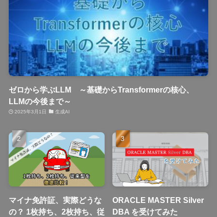
ゼロから学ぶLLM ～基礎からTransformerの核心、
LLMの今後まで～
2025年3月1日
生成AI
マイナ免許証、実際どうな
ORACLE MASTER Silver
の？ 1枚持ち、2枚持ち、従
DBA を受けてみた