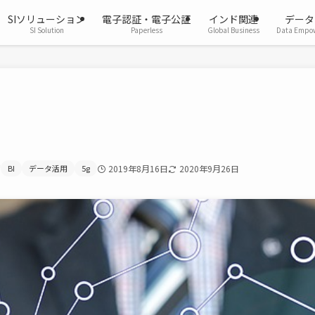
SIソリューション
電子認証・電子公証
インド関連
データ
SI Solution
Paperless
Global Business
Data Empo
BI
データ活用
5g
2019年8月16日
2020年9月26日