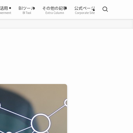
活用
BIツール
その他の記事
公式ページ
werment
BI Tool
Extra Column
Corporate Site