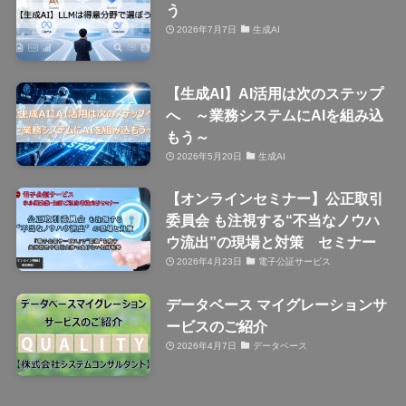
う
2026年7月7日
生成AI
【生成AI】AI活用は次のステップ
へ ～業務システムにAIを組み込
もう～
2026年5月20日
生成AI
【オンラインセミナー】公正取引
委員会 も注視する“不当なノウハ
ウ流出”の現場と対策 セミナー
2026年4月23日
電子公証サービス
データベース マイグレーションサ
ービスのご紹介
2026年4月7日
データベース