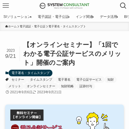
SIソリューション
電子認証・電子公証
インド関連
データ活用
B
ホーム
電子認証・電子公証
電子署名・タイムスタンプ
【オンラインセミナー】「1回で
2023
わかる電子公証サービスのメリッ
9/21
ト」開催のご案内
電子署名・タイムスタンプ
セミナー
タイムスタンプ
電子署名
電子公証サービス
知財
メリット
オンラインセミナー
知財戦略
証跡付与
2021年9月6日
2023年9月21日