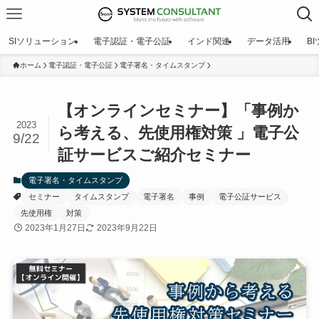
SIソリューション
電子認証・電子公証
インド関連
データ活用
B
ホーム
電子認証・電子公証
電子署名・タイムスタンプ
【オンラインセミナー】「事例か
2023
ら考える、先使用権対策 」電子公
9/22
証サービスご紹介セミナー
電子署名・タイムスタンプ
セミナー
タイムスタンプ
電子署名
事例
電子公証サービス
先使用権
対策
2023年1月27日
2023年9月22日