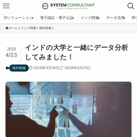
SIソリューション
電子認証・電子公証
インド関連
データ活用
B
ホーム
インド関連
海外研修
インドの大学と一緒にデータ分析
2019
4/23
してみました！
2019年3月26日
2019年4月23日
海外研修