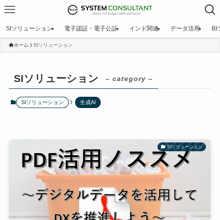
SIソリューション
電子認証・電子公証
インド関連
データ活用
B
ホーム
SIソリューション
SIソリューション
– category –
SIソリューション
生成AI
SIソリューション