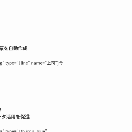
帳票を自動作成
ng" type="l line" name="上司"]今
！
ータ活用を促進
" type="l fb icon_blue"