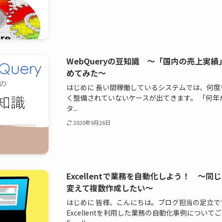
WebQueryの豆知識 ～「国内の売上実
めてみた～
はじめに 長い間稼働しているシステムでは、何
く整備されていないケースが出てきます。 「何
タ...
2020年9月26日
Excellentで業務を自動化しよう！ ～同
変えて複数作成したい～
はじめに 皆様、こんにちは。ブログ担当の足立です
Excellentを利用した業務の自動化事例につい