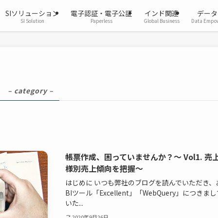
SIソリューション
電子認証・電子公証
インド関連
データ
SI Solution
Paperless
Global Business
Data Empo
用
– category –
帳票作成、困っていませんか？～ Vol1. 
様別売上傾向を把握～
はじめに いつも弊社のブログを読んでいただき、
BIツール「Excellent」「WebQuery」に
いた...
2020年9月26日