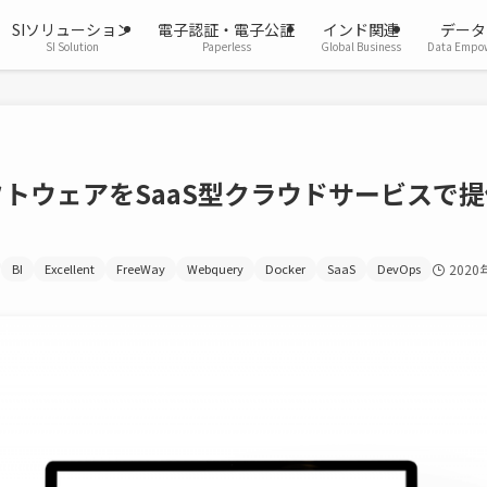
SIソリューション
電子認証・電子公証
インド関連
データ
SI Solution
Paperless
Global Business
Data Empo
トウェアをSaaS型クラウドサービスで
BI
Excellent
FreeWay
Webquery
Docker
SaaS
DevOps
2020