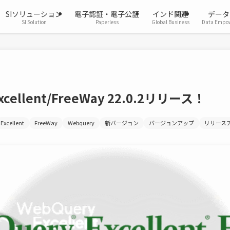
SIソリューション
電子認証・電子公証
インド関連
データ
SI Solution
Paperless
Global Business
Data Empo
xcellent/FreeWay 22.0.2リリース！
Excellent
FreeWay
Webquery
新バージョン
バージョンアップ
リリース