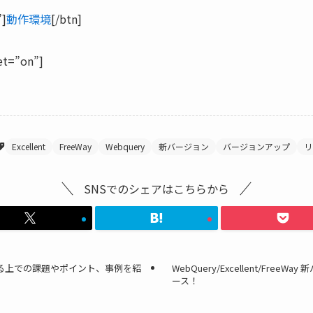
”]
動作環境
[/btn]
et=”on”]
Excellent
FreeWay
Webquery
新バージョン
バージョンアップ
リ
SNSでのシェアはこちらから
る上での課題やポイント、事例を紹
WebQuery/Excellent/FreeWa
ース！