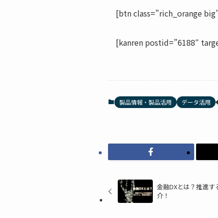
[btn class=”rich_orange big
[kanren postid=”6188″ targ
製品情報・製品活用
データ活用
金融DXとは？推進す
介！