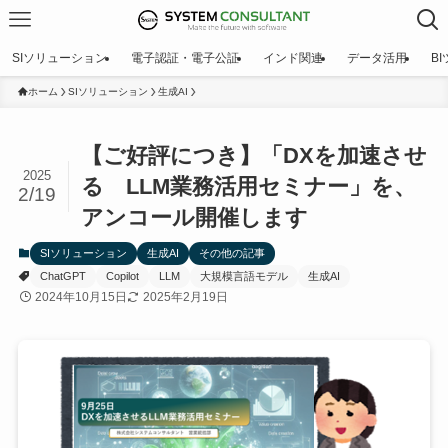
SIソリューション
電子認証・電子公証
インド関連
データ活用
B
ホーム
SIソリューション
生成AI
【ご好評につき】「DXを加速させ
2025
る LLM業務活用セミナー」を、
2/19
アンコール開催します
SIソリューション
生成AI
その他の記事
ChatGPT
Copilot
LLM
大規模言語モデル
生成AI
2024年10月15日
2025年2月19日