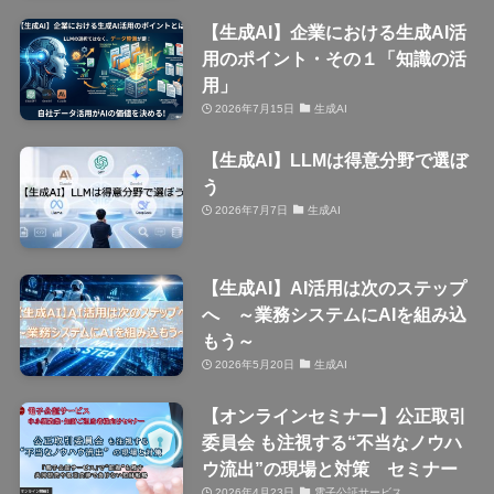
【生成AI】企業における生成AI活
用のポイント・その１「知識の活
用」
2026年7月15日
生成AI
【生成AI】LLMは得意分野で選ぼ
う
2026年7月7日
生成AI
【生成AI】AI活用は次のステップ
へ ～業務システムにAIを組み込
もう～
2026年5月20日
生成AI
【オンラインセミナー】公正取引
委員会 も注視する“不当なノウハ
ウ流出”の現場と対策 セミナー
2026年4月23日
電子公証サービス