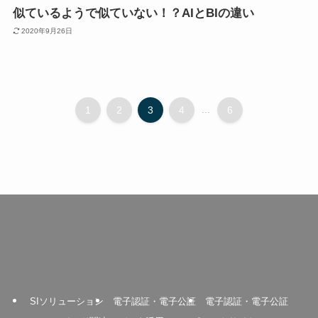
似ているようで似ていない！？AIとBIの違い
2020年9月26日
1
2
3
4
...
6
SIソリューション
電子認証・電子公証
電子認証・電子公証