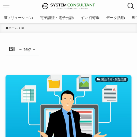
SIソリューション
電子認証・電子公証
インド関連
データ活用
B
ホーム
BI
BI
– tag –
製品情報・製品活用