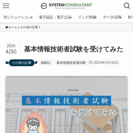
SIソリューション
電子認証・電子公証
インド関連
データ活用
B
ホーム
その他の記事
2024
基本情報技術者試験を受けてみた
4/30
2024年4月30日
その他の記事
体験記
基本情報技術者試験