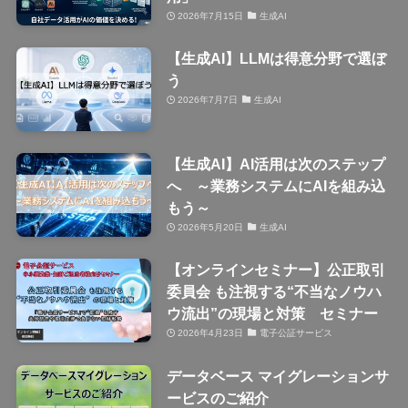
2026年7月15日
生成AI
【生成AI】LLMは得意分野で選ぼ
う
2026年7月7日
生成AI
【生成AI】AI活用は次のステップ
へ ～業務システムにAIを組み込
もう～
2026年5月20日
生成AI
【オンラインセミナー】公正取引
委員会 も注視する“不当なノウハ
ウ流出”の現場と対策 セミナー
2026年4月23日
電子公証サービス
データベース マイグレーションサ
ービスのご紹介