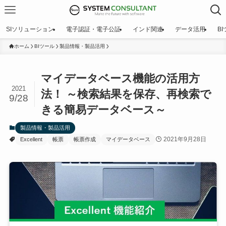
SIソリューション
電子認証・電子公証
インド関連
データ活用
B
ホーム
BIツール
製品情報・製品活用
マイデータベース機能の活用方
2021
法！ ～検索結果を保存、再検索で
9/28
きる簡易データベース～
製品情報・製品活用
2021年9月28日
Excellent
帳票
帳票作成
マイデータベース