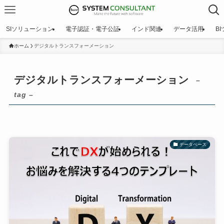
SIソリューション
電子認証・電子公証
インド関連
データ活用
B
ホーム
デジタルトランスフォーメーション
デジタルトランスフォーメーション
–
tag –
データベース