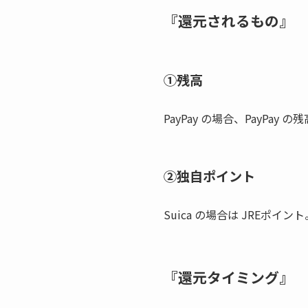
『還元されるもの』
①残高
PayPay の場合、PayP
②独自ポイント
Suica の場合は JREポ
『還元タイミング』