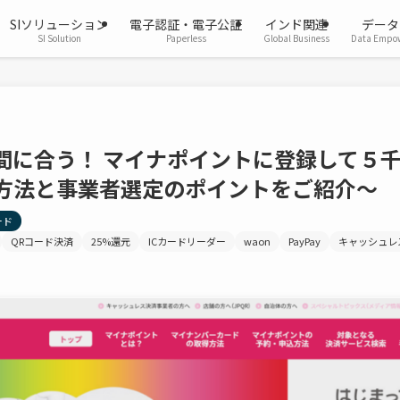
SIソリューション
電子認証・電子公証
インド関連
データ
SI Solution
Paperless
Global Business
Data Empo
間に合う！ マイナポイントに登録して５
方法と事業者選定のポイントをご紹介～
ード
QRコード決済
25%還元
ICカードリーダー
waon
PayPay
キャッシュレ