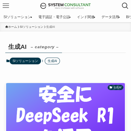
SIソリューション
電子認証・電子公証
インド関連
データ活用
B
ホーム
SIソリューション
生成AI
生成AI
– category –
SIソリューション
生成AI
生成AI