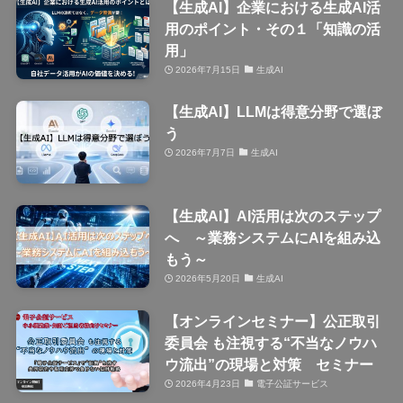
【生成AI】企業における生成AI活
用のポイント・その１「知識の活
用」
2026年7月15日
生成AI
【生成AI】LLMは得意分野で選ぼ
う
2026年7月7日
生成AI
【生成AI】AI活用は次のステップ
へ ～業務システムにAIを組み込
もう～
2026年5月20日
生成AI
【オンラインセミナー】公正取引
委員会 も注視する“不当なノウハ
ウ流出”の現場と対策 セミナー
2026年4月23日
電子公証サービス