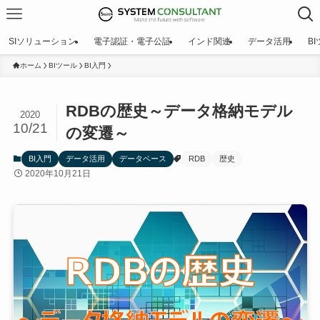
SIソリューション
電子認証・電子公証
インド関連
データ活用
B
ホーム
BIツール
BI入門
RDBの歴史～データ格納モデル
2020
10/21
の変遷～
BI入門
データ活用
データベース
RDB
歴史
2020年10月21日