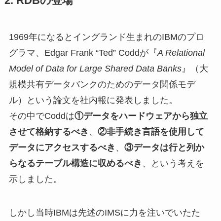
2. RDBの登場
1969年になるとイングランド生まれのIBMのプロ
グラマ、Edgar Frank “Ted” Coddが『
A Relational
Model of Data for Large Shared Data Banks
』（大
規模共有データバンクのためのデータ関係モデ
ル）という論文を社内報に発表しました。
その中でCoddは
①データをハードウェアから独立
させて格納するべき
、
②非手続き言語を使用して
データにアクセスするべき
、
③データは行と列か
らなるテーブル構造に収めるべき
、という考えを
示しました。
しかし当時IBMは先述のIMSに力を注いでいたた