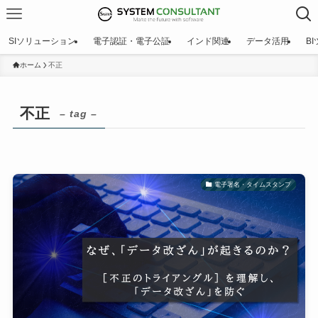
SIソリューション
電子認証・電子公証
インド関連
データ活用
B
ホーム
不正
不正
– tag –
電子署名・タイムスタンプ