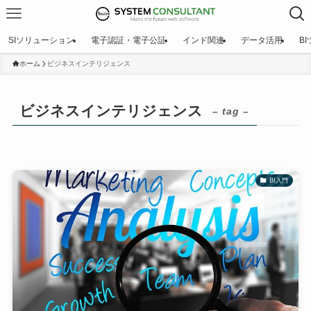
SIソリューション
電子認証・電子公証
インド関連
データ活用
B
ホーム
ビジネスインテリジェンス
ビジネスインテリジェンス
– tag –
BI入門