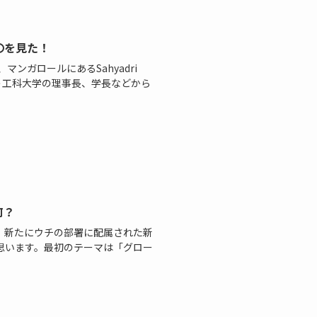
〇を見た！
ンガロールにあるSahyadri
ent という工科大学の理事長、学長などから
何？
、新たにウチの部署に配属された新
思います。最初のテーマは「グロー