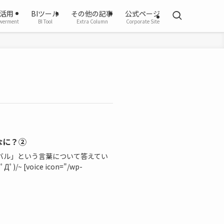
活用
BIツール
その他の記事
公式ページ
werment
BI Tool
Extra Column
Corporate Site
なに？②
バル」という言葉について答えてい
[voice icon="/wp-