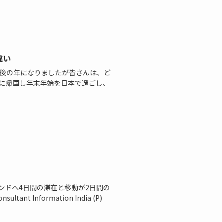
違い
成最後の年になりましたが皆さんは、ど
末に帰国し年末年始を日本で過ごし、
ンドへ4日間の滞在と移動が2日間の
nt Information India (P)