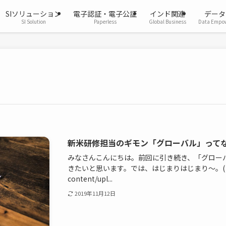
SIソリューション
電子認証・電子公証
インド関連
データ
SI Solution
Paperless
Global Business
Data Empo
新米研修担当のギモン「グローバル」って
みなさんこんにちは。前回に引き続き、「グロー
きたいと思います。では、はじまりはじまり～。( ﾟДﾟ)/~ 
content/upl...
2019年11月12日