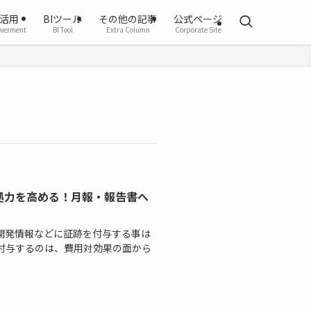
活用
BIツール
その他の記事
公式ページ
werment
BI Tool
Extra Column
Corporate Site
拠力を高める！月報・報告書へ
開発情報などに証跡を付与する事は
付与するのは、費用対効果の面から