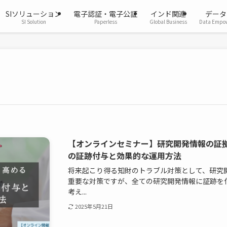
SIソリューション
電子認証・電子公証
インド関連
データ
SI Solution
Paperless
Global Business
Data Empo
【オンラインセミナー】研究開発情報の証
の証跡付与と効果的な運用方法
将来起こり得る知財のトラブル対策として、研究
重要な対策ですが、全ての研究開発情報に証跡を
考え...
2025年5月21日