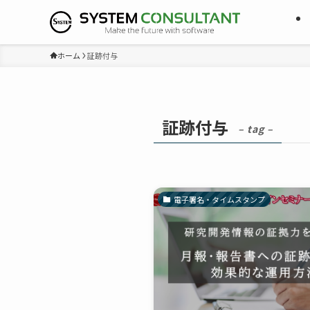
ホーム
証跡付与
証跡付与
– tag –
電子署名・タイムスタンプ