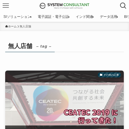
SIソリューション
電子認証・電子公証
インド関連
データ活用
B
ホーム
無人店舗
無人店舗
– tag –
その他の記事